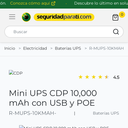
n.
Conozca cómo aquí
Descubre lo último en soluc
0
Abrir menú de navegación
Busca
Inicio
Electricidad
Baterías UPS
R-MUPS-10KMAH-
★
★
★
★
★
4.5
Mini UPS CDP 10,000
mAh con USB y POE
R-MUPS-10KMAH-
|
Baterías UPS