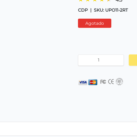
CDP
|
SKU: UPO11-2RT
Agotado
.