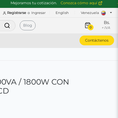
Mejoramos tu cotización.
Conozca cómo aquí
Registrarse
o
Ingresar
English
Venezuela
Bs.
Buscar
Blog
0
+ IVA
Contáctenos
0VA / 1800W CON
CD