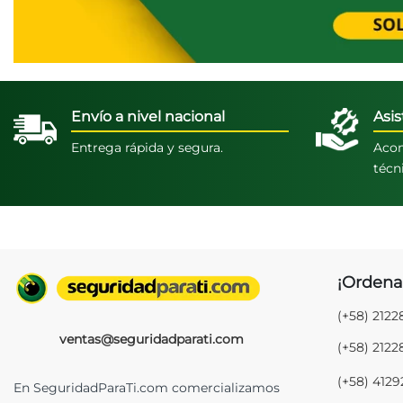
Envío a nivel nacional
Asis
Entrega rápida y segura.
Acom
técn
¡Ordena
(+58) 212
ventas@seguridadparati.com
(+58) 212
(+58) 412
En SeguridadParaTi.com comercializamos