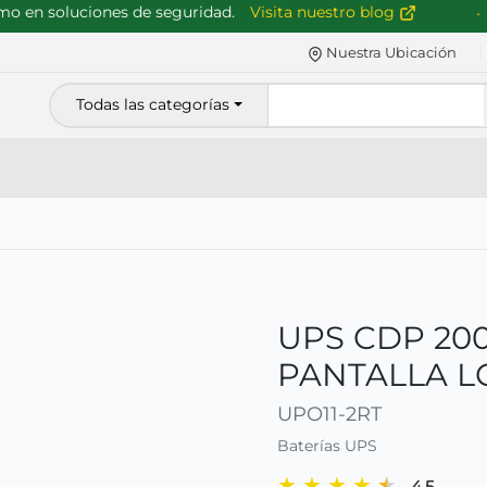
en soluciones de seguridad.
Visita nuestro blog
Nuestra Ubicación
Todas las categorías
UPS CDP 200
PANTALLA L
UPO11-2RT
Baterías UPS
★
★
★
★
★
4.5