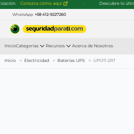
ción.
Conozca cómo aquí
Descubre lo último 
WhatsApp:
+58 412-9227260
Inicio
Categorías
Recursos
Acerca de Nosotros
Inicio
Electricidad
Baterías UPS
UPO11-2RT