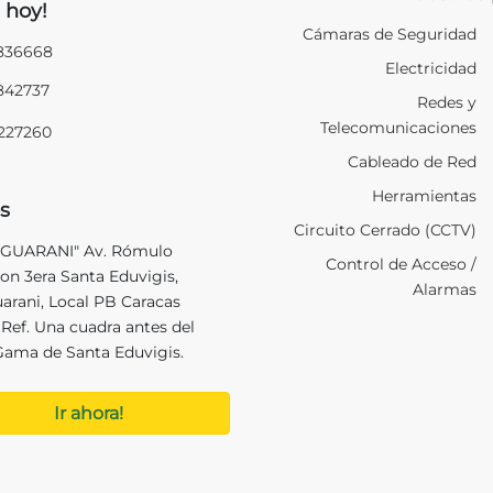
 hoy!
Cámaras de Seguridad
2836668
Electricidad
2842737
Redes y
Telecomunicaciones
9227260
Cableado de Red
Herramientas
s
Circuito Cerrado (CCTV)
 GUARANI" Av. Rómulo
Control de Acceso /
on 3era Santa Eduvigis,
Alarmas
uarani, Local PB Caracas
Ref. Una cuadra antes del
Gama de Santa Eduvigis.
Ir ahora!