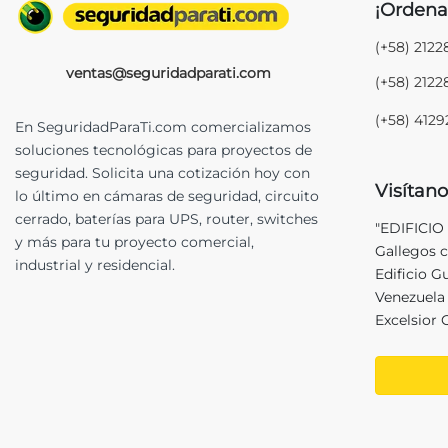
¡Ordena
(+58) 212
ventas@seguridadparati.com
(+58) 212
(+58) 412
En SeguridadParaTi.com comercializamos
soluciones tecnológicas para proyectos de
seguridad. Solicita una cotización hoy con
Visítano
lo último en cámaras de seguridad, circuito
cerrado, baterías para UPS, router, switches
"EDIFICIO
y más para tu proyecto comercial,
Gallegos c
industrial y residencial.
Edificio G
Venezuela 
Excelsior 