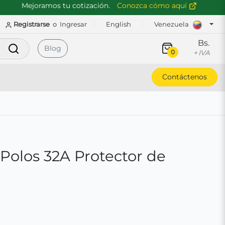
Mejoramos tu cotización.
Conozca cómo aquí
Registrarse
o
Ingresar
English
Venezuela
Bs.
Buscar
Blog
0
+ IVA
Contáctenos
 Polos 32A Protector de