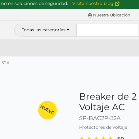
 en soluciones de seguridad.
Visita nuestro blog
Nuestra Ubicación
Todas las categorías
-32A
Breaker de 2
Voltaje AC
NUEVO
SP-BAC2P-32A
Protectores de voltaje
★
★
★
★
★
5.0