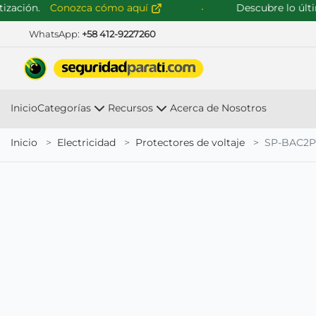
ción.
Conozca cómo aquí
Descubre lo último
WhatsApp:
+58 412-9227260
Inicio
Categorías
Recursos
Acerca de Nosotros
Inicio
Electricidad
Protectores de voltaje
SP-BAC2P