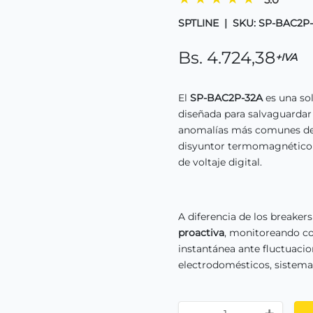
SPTLINE
|
SKU: SP-BAC2P
Bs. 4.724,38
+IVA
El
SP-BAC2P-32A
es una sol
diseñada para salvaguardar
anomalías más comunes de l
disyuntor termomagnético c
de voltaje digital.
A diferencia de los breaker
proactiva
, monitoreando co
instantánea ante fluctuacio
electrodomésticos, sistemas