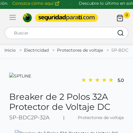
ón.
Conozca cómo aquí
Descubre lo último en solu
0
Abrir menú de navegación
Busca
Inicio
Electricidad
Protectores de voltaje
SP-BDC2P
★
★
★
★
★
5.0
Breaker de 2 Polos 32A
Protector de Voltaje DC
SP-BDC2P-32A
|
Protectores de voltaje