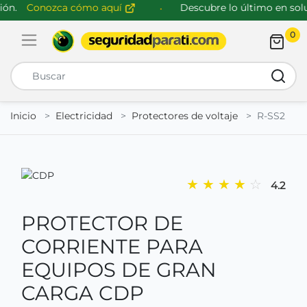
n.
Conozca cómo aquí
Descubre lo último en soluc
0
Abrir menú de navegación
Busca
Inicio
Electricidad
Protectores de voltaje
R-SS2
★
★
★
★
☆
4.2
PROTECTOR DE
CORRIENTE PARA
EQUIPOS DE GRAN
CARGA CDP