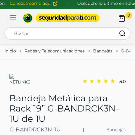
n.
Conozca cómo aquí
Descubre lo último en soluci
0
Abrir menú de navegación
Busca
Inicio
Redes y Telecomunicaciones
Bandejas
G-BAN
★
★
★
★
★
5.0
Bandeja Metálica para
Rack 19” G-BANDRCK3N-
1U de 1U
G-BANDRCK3N-1U
|
Bandejas