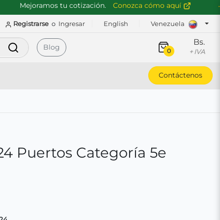
Mejoramos tu cotización.
Conozca cómo aquí
Registrarse
o
Ingresar
English
Venezuela
Bs.
Buscar
Blog
0
+ IVA
Contáctenos
24 Puertos Categoría 5e
24