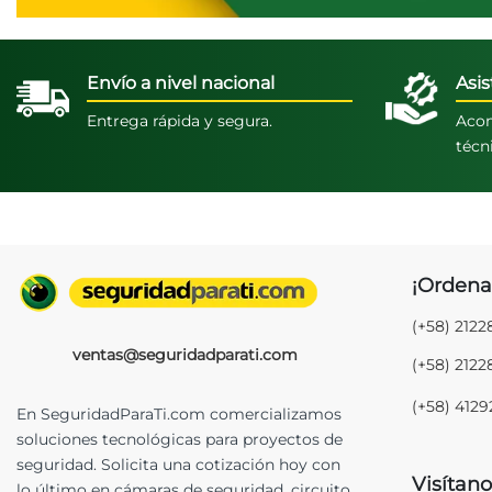
Envío a nivel nacional
Asis
Entrega rápida y segura.
Acom
técn
¡Ordena
(+58) 212
ventas@seguridadparati.com
(+58) 212
(+58) 412
En SeguridadParaTi.com comercializamos
soluciones tecnológicas para proyectos de
seguridad. Solicita una cotización hoy con
Visítano
lo último en cámaras de seguridad, circuito