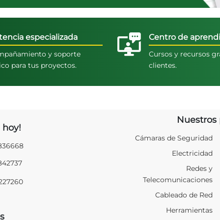
tencia especializada
Centro de aprendi
pañamiento y soporte
Cursos y recursos gr
ico para tus proyectos.
clientes.
Nuestros 
 hoy!
Cámaras de Seguridad
2836668
Electricidad
2842737
Redes y
Telecomunicaciones
9227260
Cableado de Red
Herramientas
s