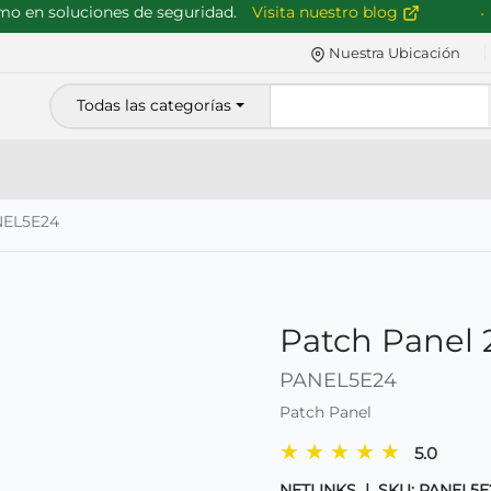
en soluciones de seguridad.
Visita nuestro blog
Nuestra Ubicación
Todas las categorías
EL5E24
Patch Panel 
PANEL5E24
Patch Panel
★
★
★
★
★
5.0
NETLINKS
|
SKU: PANEL5E