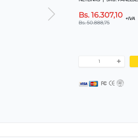
Bs. 16.307,10
+IVA
Bs. 50.888,75
.
+