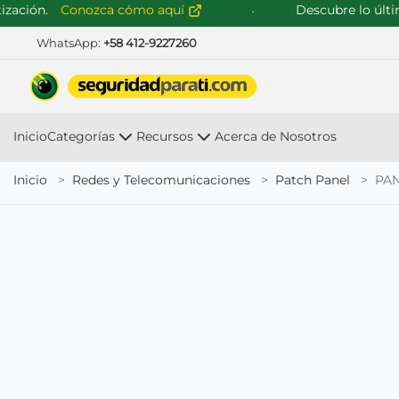
ción.
Conozca cómo aquí
Descubre lo último 
WhatsApp:
+58 412-9227260
Inicio
Categorías
Recursos
Acerca de Nosotros
Inicio
Redes y Telecomunicaciones
Patch Panel
PAN