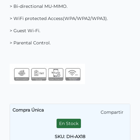
> Bi-directional MU-MIMO.
> WiFi protected Access(WPA/WPA2/WPA3).
> Guest Wi-Fi.
> Parental Control.
Compra Única
Compartir
En Stock
SKU: DH-AX18