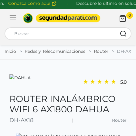
.
Conozca cómo aquí
Descubre lo último en solucio
0
Abrir menú de navegación
Busca
Inicio
Redes y Telecomunicaciones
Router
DH-AX18
★
★
★
★
★
5.0
ROUTER INALÁMBRICO
WIFI 6 AX1800 DAHUA
DH-AX18
|
Router