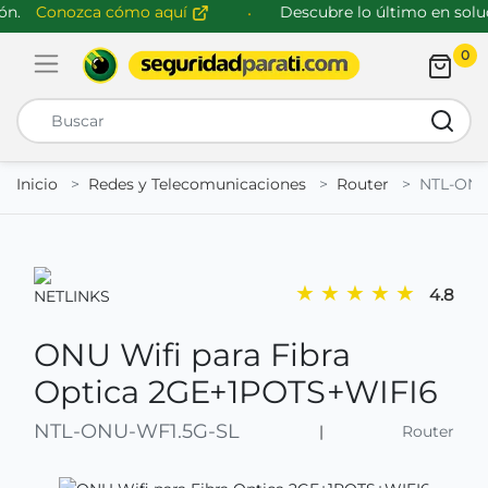
n.
Conozca cómo aquí
Descubre lo último en soluci
0
Abrir menú de navegación
Busca
Inicio
Redes y Telecomunicaciones
Router
NTL-ONU
★
★
★
★
★
4.8
ONU Wifi para Fibra
Optica 2GE+1POTS+WIFI6
NTL-ONU-WF1.5G-SL
|
Router