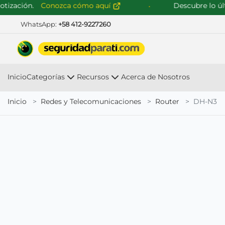
zación.
Conozca cómo aquí
Descubre lo últim
WhatsApp:
+58 412-9227260
Inicio
Categorías
Recursos
Acerca de Nosotros
Inicio
Redes y Telecomunicaciones
Router
DH-N3