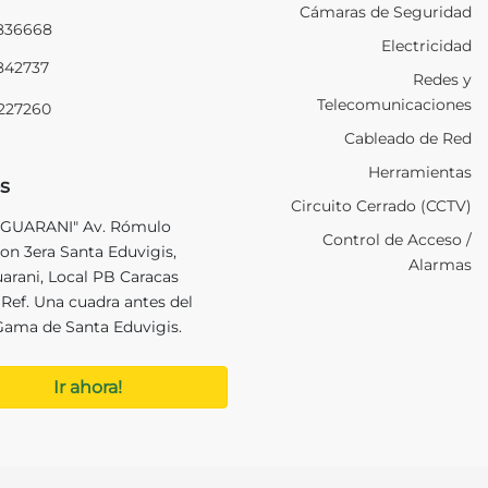
Cámaras de Seguridad
2836668
Electricidad
2842737
Redes y
Telecomunicaciones
9227260
Cableado de Red
Herramientas
s
Circuito Cerrado (CCTV)
 GUARANI" Av. Rómulo
Control de Acceso /
on 3era Santa Eduvigis,
Alarmas
uarani, Local PB Caracas
Ref. Una cuadra antes del
Gama de Santa Eduvigis.
Ir ahora!