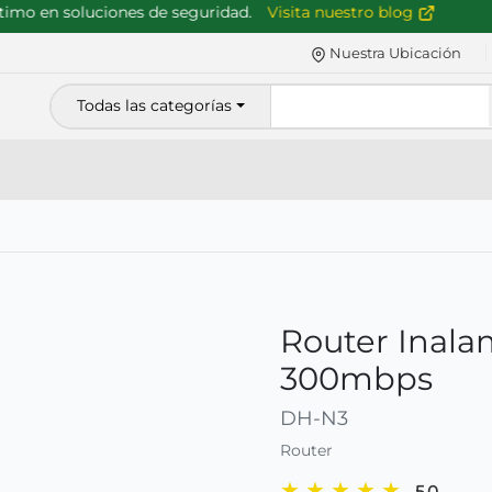
o en soluciones de seguridad.
Visita nuestro blog
Nuestra Ubicación
Todas las categorías
Router Inal
300mbps
DH-N3
Router
★
★
★
★
★
5.0