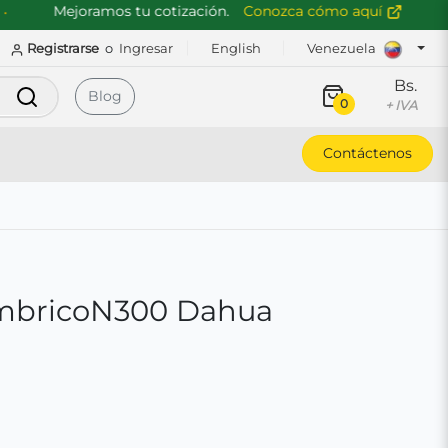
Mejoramos tu cotización.
Conozca cómo aquí
Registrarse
o
Ingresar
English
Venezuela
Bs.
Buscar
Blog
0
+ IVA
Contáctenos
ambricoN300 Dahua