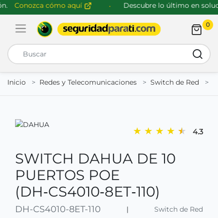
.
Conozca cómo aquí
Descubre lo último en soluci
0
Abrir menú de navegación
Busca
Inicio
Redes y Telecomunicaciones
Switch de Red
D
★
★
★
★
★
4.3
SWITCH DAHUA DE 10
PUERTOS POE
(DH‑CS4010‑8ET‑110)
DH-CS4010-8ET-110
|
Switch de Red