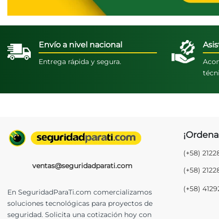
Envío a nivel nacional
Asis
Entrega rápida y segura.
Acom
técn
¡Ordena
(+58) 212
ventas@seguridadparati.com
(+58) 212
(+58) 412
En SeguridadParaTi.com comercializamos
soluciones tecnológicas para proyectos de
seguridad. Solicita una cotización hoy con