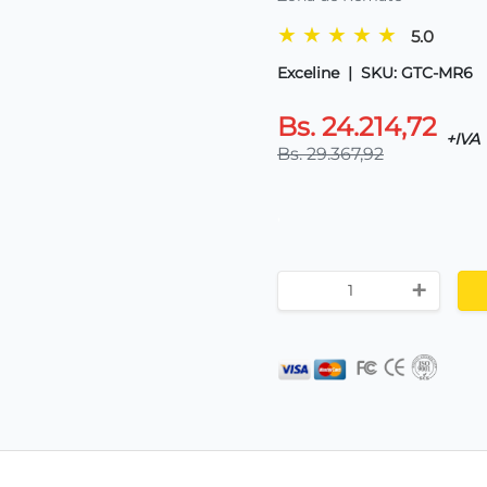
★
★
★
★
★
5.0
Exceline
|
SKU: GTC-MR6
Bs. 24.214,72
+IVA
Bs. 29.367,92
,
+