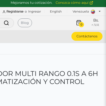
Mejoramos tu cotización.
Conozca cómo aquí
Registrarse
o
Ingresar
English
Venezuela
Bs.
Buscar
Blog
0
+ IVA
Contáctenos
OR MULTI RANGO 0.1S A 6H
ATIZACIÓN Y CONTROL