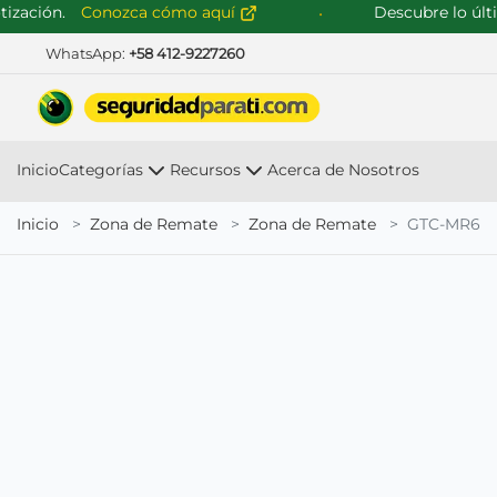
ación.
Conozca cómo aquí
Descubre lo último
WhatsApp:
+58 412-9227260
Inicio
Categorías
Recursos
Acerca de Nosotros
Inicio
Zona de Remate
Zona de Remate
GTC-MR6