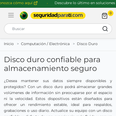
ca cómo aquí
Descubre lo último en soluciones de 
0
Abrir menú de navegación
Busca
Inicio
Computación / Electrónica
Disco Duro
Disco duro confiable para
almacenamiento seguro
¿Desea mantener sus datos siempre disponibles y
protegidos? Con un disco duro podrá almacenar grandes
volúmenes de información sin preocuparse por el espacio
ni la velocidad. Estos dispositivos están diseñados para
ofrecer un rendimiento estable, ideal para respaldos,
grabaciones o uso diario. Actualice su equipo con un disco