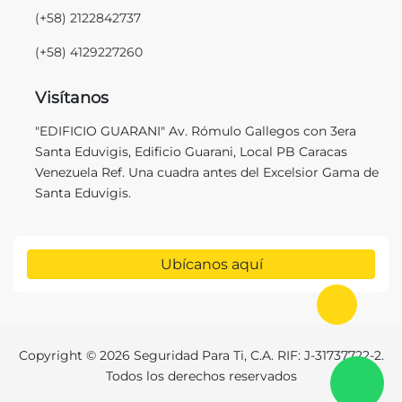
(+58) 2122842737
(+58) 4129227260
Visítanos
"EDIFICIO GUARANI" Av. Rómulo Gallegos con 3era
Santa Eduvigis, Edificio Guarani, Local PB Caracas
Venezuela Ref. Una cuadra antes del Excelsior Gama de
Santa Eduvigis.
Ubícanos aquí
Ir al in
Copyright © 2026 Seguridad Para Ti, C.A. RIF: J-31737722-2.
C
Todos los derechos reservados