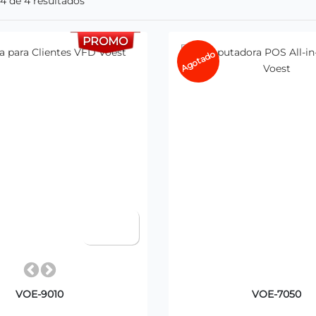
 4 de 4 resultados
PROMO
Agotado
VOE-9010
VOE-7050