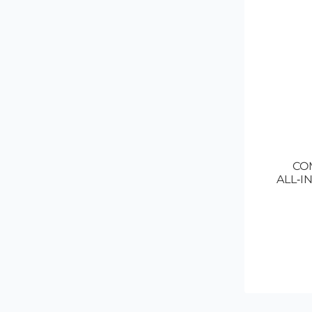
CO
ALL‑I