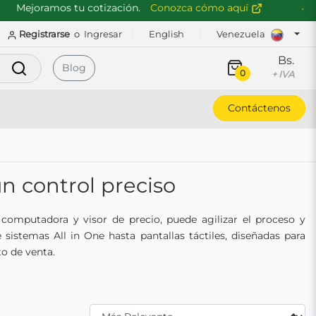
ejoramos tu cotización.
Conozca cómo aquí
D
Registrarse
o
Ingresar
English
Venezuela
Bs.
Buscar
Blog
0
+ IVA
Contáctenos
n control preciso
omputadora y visor de precio, puede agilizar el proceso y
 sistemas All in One hasta pantallas táctiles, diseñadas para
to de venta.
Filtrar Por