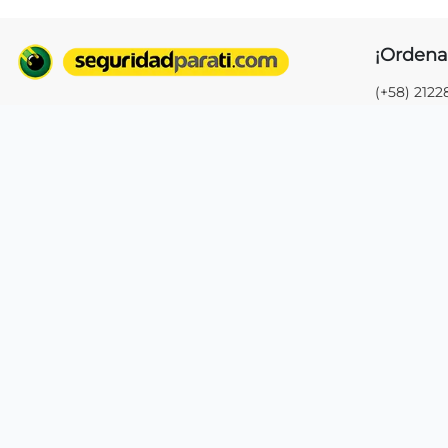
¡Ordena
(+58) 212
ventas@seguridadparati.com
(+58) 212
(+58) 412
En SeguridadParaTi.com comercializamos
soluciones tecnológicas para proyectos de
seguridad. Solicita una cotización hoy con
Visítano
lo último en cámaras de seguridad, circuito
cerrado, baterías para UPS, router, switches
"EDIFICIO
y más para tu proyecto comercial,
Gallegos c
industrial y residencial.
Edificio G
Venezuela 
Excelsior 