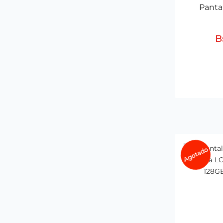
Pantal
B
Agotado