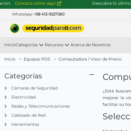
.
Conozca cómo aquí
Descubre lo último en s
WhatsApp:
+58 412-9227260
Inicio
Categorías
Recursos
Acerca de Nosotros
Inicio
Equipos POS
Computadora / Visor de Precio
Categorías
Comput
Cámaras de Seguridad
¿Está buscan
Electricidad
mejorar la vi
facilitar su t
Redes y Telecomunicaciones
Selecc
Cableado de Red
Herramientas