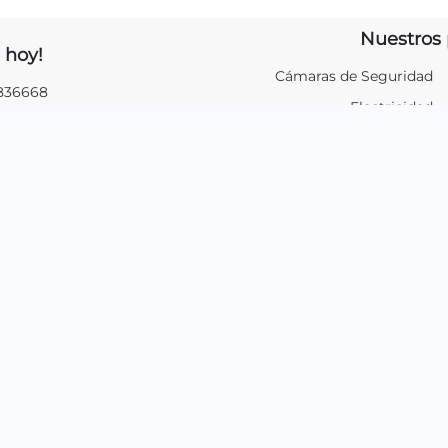
Nuestros 
 hoy!
Cámaras de Seguridad
2836668
Electricidad
2842737
Redes y
Telecomunicaciones
9227260
Cableado de Red
Herramientas
s
Circuito Cerrado (CCTV)
 GUARANI" Av. Rómulo
Control de Acceso /
on 3era Santa Eduvigis,
Alarmas
uarani, Local PB Caracas
Ref. Una cuadra antes del
Gama de Santa Eduvigis.
Ir ahora!