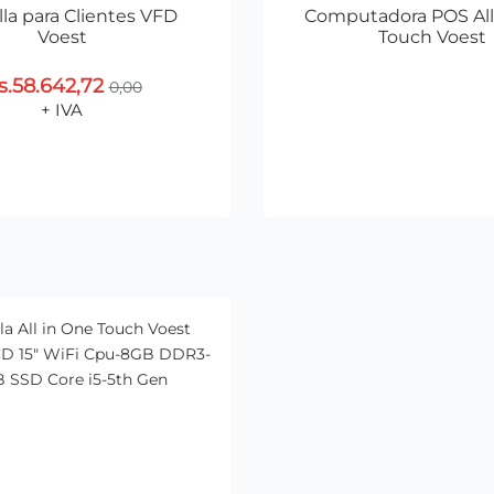
la para Clientes VFD
Computadora POS All
Voest
Touch Voest
s.58.642,72
0,00
Agregar al Carr
+ IVA
Agregar al Carrito