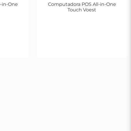
-in-One
Computadora POS All-in-One
Touch Voest
ito
Agregar al Carrito