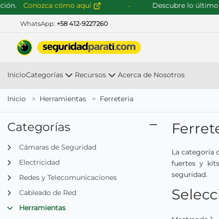
Conozca cómo aquí
Descubre lo último en so
WhatsApp:
+58 412-9227260
Inicio
Categorías
Recursos
Acerca de Nosotros
Inicio
Herramientas
Ferreteria
Categorías
Ferret
Cámaras de Seguridad
La categoría 
Electricidad
fuertes y ki
seguridad.
Redes y Telecomunicaciones
Selecc
Cableado de Red
Herramientas