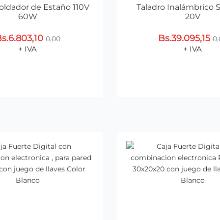
oldador de Estaño 110V
Taladro Inalámbrico 
60W
20V
s.6.803,10
Bs.39.095,15
0,00
0,
+ IVA
+ IVA
Agregar al Carrito
Agregar al Carr