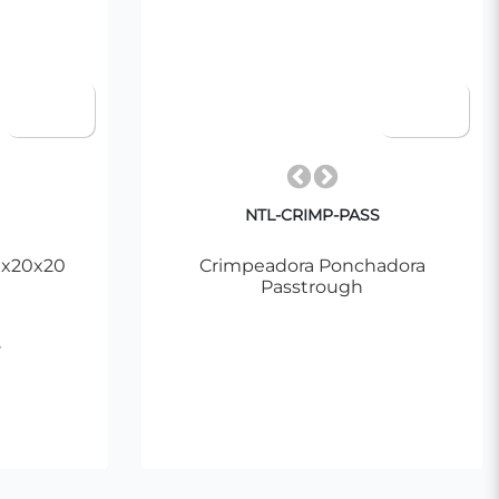
NTL-CRIMP-PASS
30x20x20
Crimpeadora Ponchadora
Passtrough
Agregar al Carrito
ito