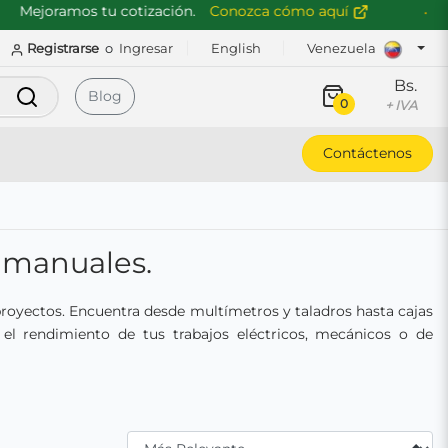
joramos tu cotización.
Conozca cómo aquí
De
Registrarse
o
Ingresar
English
Venezuela
Bs.
Buscar
Blog
0
+ IVA
Contáctenos
y manuales.
 proyectos. Encuentra desde multímetros y taladros hasta cajas
 el rendimiento de tus trabajos eléctricos, mecánicos o de
Filtrar Por