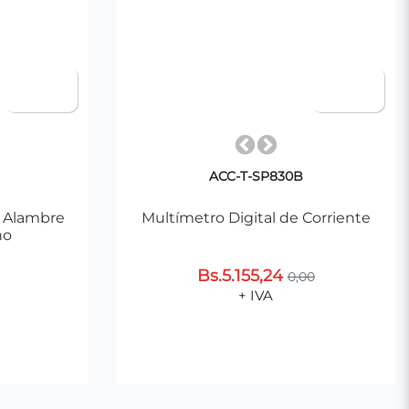
ACC-T-SP830B
 Alambre
Multímetro Digital de Corriente
no
Bs.5.155,24
0,00
+ IVA
Agregar al Carrito
ito