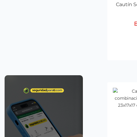
Cautín S
B