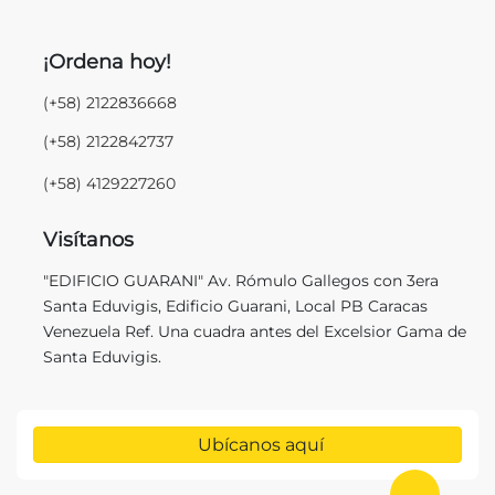
¡Ordena hoy!
(+58) 2122836668
(+58) 2122842737
(+58) 4129227260
Visítanos
"EDIFICIO GUARANI" Av. Rómulo Gallegos con 3era
Santa Eduvigis, Edificio Guarani, Local PB Caracas
Venezuela Ref. Una cuadra antes del Excelsior Gama de
Santa Eduvigis.
Ubícanos aquí
Ir al in