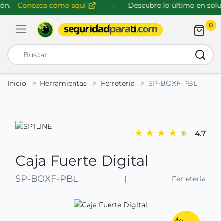
n.
Conozca cómo aquí
Descubre lo último en soluc
0
Abrir menú de navegación
Busca
Inicio
Herramientas
Ferreteria
SP-BOXF-PBL
★
★
★
★
★
4.7
Caja Fuerte Digital
SP-BOXF-PBL
|
Ferreteria